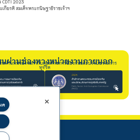
์ CDTI 2023
เกียรติ สมเด็จพระกนิษฐาธิราชเจ้าฯ
รียนผ่านช่องทางหน่วยงานภายนอก
ียนผ่านหน่วยงานกำกับดูแลด้านการป้องกันและปราบปรามการ
ทุจริต
หมด