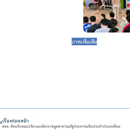
ภาพเพิ่มเติม
เรื่องก่อนหน้า
สจด. ต้อนรับคณะภริยาเอกอัครราชทูตสาธารณรัฐประชาชนจีนประจำประเทศไทย