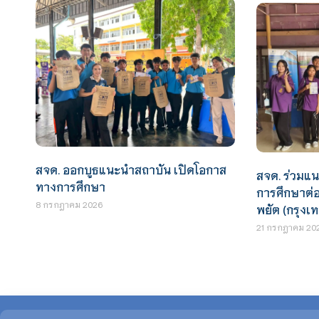
สจด. ออกบูธแนะนำสถาบัน เปิดโอกาส
สจด. ร่วมแ
ทางการศึกษา
การศึกษาต่
8 กรกฎาคม 2026
พยัต (กรุง
21 กรกฎาคม 20