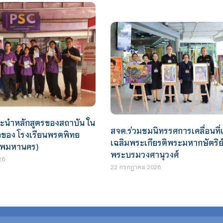
นะนำหลักสูตรของสถาบัน ใน
สจด.ร่วมชมนิทรรศการเคลื่อนที่เ
อของ โรงเรียนพรตพิทย
เฉลิมพระเกียรติพระมหากษัตริย
เทพมหานคร)
พระบรมวงศานุวงศ์
26
22 กรกฎาคม 2026