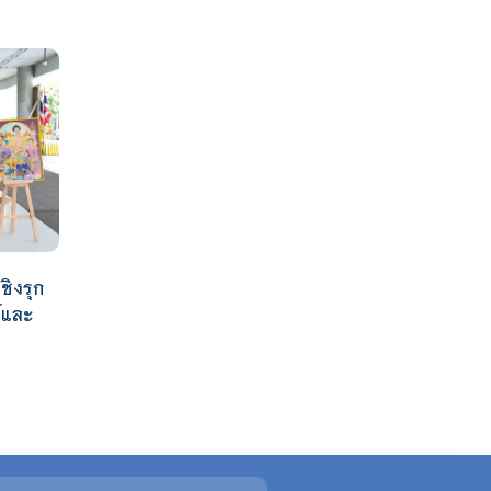
ชิงรุก
์และ