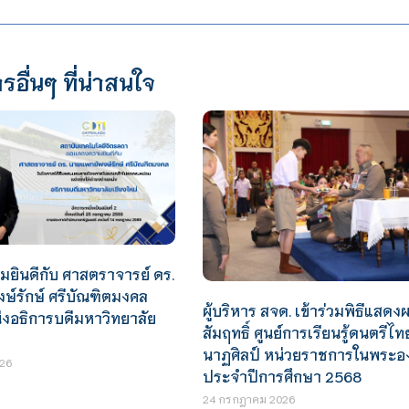
รอื่นๆ ที่น่าสนใจ
ยินดีกับ ศาสตราจารย์ ดร.
ษ์รักษ์ ศรีบัณฑิตมงคล
ผู้บริหาร สจด. เข้าร่วมพิธีแสดง
งอธิการบดีมหาวิทยาลัย
สัมฤทธิ์ ศูนย์การเรียนรู้ดนตรีไท
นาฏศิลป์ หน่วยราชการในพระอง
26
ประจำปีการศึกษา 2568
24 กรกฎาคม 2026