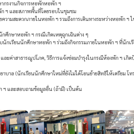
ลากรงานกิจการหอพักหอพัก ฯ
ัก ฯ และสภาพพื้นที่โดยรอบในชุมชม
ยความสะดวกภายในหอพัก ฯ รวมถึงการเดินทางระหว่างหอพัก ฯ ไ
ักศึกษาหอพัก ฯ กรณีเกิดเหตุฉุกเฉินต่าง ๆ
ับนักเรียนนักศึกษาหอพัก ฯ ร่วมถึงกิจกรรมภายในหอพัก ฯ ที่นักเร
 และค่าสาธารณูปโภค, วิธีการแจ้งซ่อมบำรุงในกรณีห้องพัก ฯ เกิ
าบาล (นักเรียนนักศึกษาใหม่ที่ยังไม่ได้โอนย้ายสิทธิให้เตรียม โท
ก ฯ และสอบถามข้อมูลอื่น (ถ้ามี) เป็นต้น