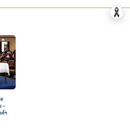
ผล
ย –
ค์ฯ