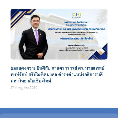
ขอแสดงความยินดีกับ ศาสตราจารย์ ดร. นายแพทย์
พงษ์รักษ์ ศรีบัณฑิตมงคล ดำรงตำแหน่งอธิการบดี
มหาวิทยาลัยเชียงใหม่
27 กรกฎาคม 2026