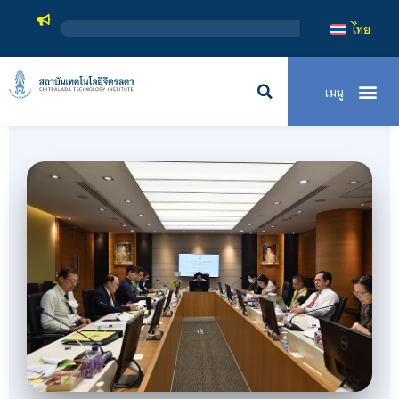
สถาบันเ
ไทย