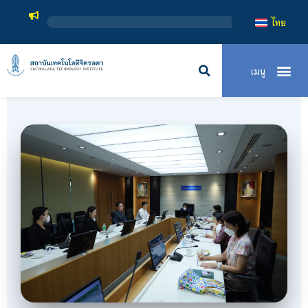
สถาบันเ
ไทย