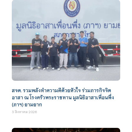
สจด. รวมพลังทำความดีด้วยหัวใจ ร่วมภารกิจจิต
อาสา ณ โรงครัวพระราชทาน มูลนิธิอาสาเพื่อนพึ่ง
(ภาฯ) ยามยาก
3 สิงหาคม 2026