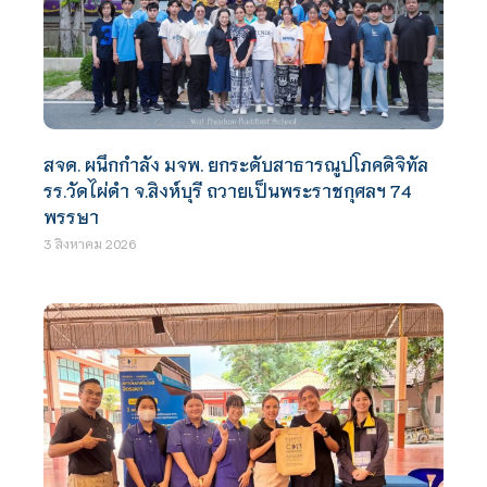
สจด. ผนึกกำลัง มจพ. ยกระดับสาธารณูปโภคดิจิทัล
รร.วัดไผ่ดำ จ.สิงห์บุรี ถวายเป็นพระราชกุศลฯ 74
พรรษา
3 สิงหาคม 2026