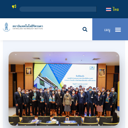
สถาบันเทคโนโ
ไทย