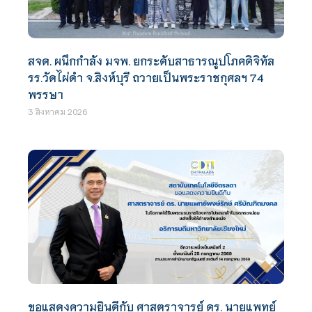
สจด. ผนึกกำลัง มจพ. ยกระดับสาธารณูปโภคดิจิทัล
รร.วัดไผ่ดำ จ.สิงห์บุรี ถวายเป็นพระราชกุศลฯ 74
พรรษา
3 สิงหาคม 2026
ขอแสดงความยินดีกับ ศาสตราจารย์ ดร. นายแพทย์