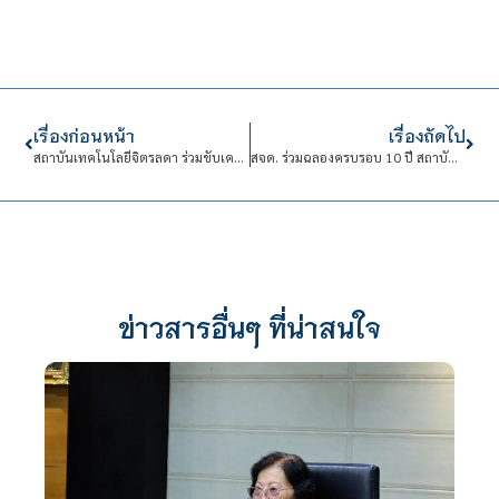
เรื่องก่อนหน้า
เรื่องถัดไป
สถาบันเทคโนโลยีจิตรลดา ร่วมขับเคลื่อนความปลอดภัยในยุคยานยนต์ไฟฟ้าในงาน “ความปลอดภัยและอาชีวอนามัยแห่งชาติ ครั้งที่ 37”
สจด. ร่วมฉลองครบรอบ 10 ปี สถาบันขงจื่อเส้นทางสายไหมทางทะเล พร้อมเปิดตัวสมาคมศิษย์เก่าทุนครูภาษาจีนนานาชาติ (TAACIS)
ข่าวสารอื่นๆ ที่น่าสนใจ