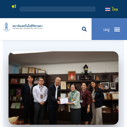
สถาบันเทคโนโล
ไทย