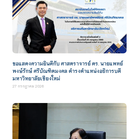
ขอแสดงความยินดีกับ ศาสตราจารย์ ดร. นายแพทย์
พงษ์รักษ์ ศรีบัณฑิตมงคล ดำรงตำแหน่งอธิการบดี
มหาวิทยาลัยเชียงใหม่
27 กรกฎาคม 2026