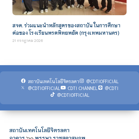
สจด. ร่วมแนะนำหลักสูตรของสถาบัน ในการศึกษา
ต่อของ โรงเรียนพรตพิทยพยัต (กรุงเทพมหานคร)
21 กรกฎาคม 2026
สถาบันเทคโนโลยีจิตรลดา
@CDTIOFFICIAL
@CDTIOFFICIAL
CDTI CHANNEL
@CDTI
@CDTIOFFICIAL
สถาบันเทคโนโลยีจิตรลดา
อาคาร
พรรษา ราชสุดาสมภพ
๖๐