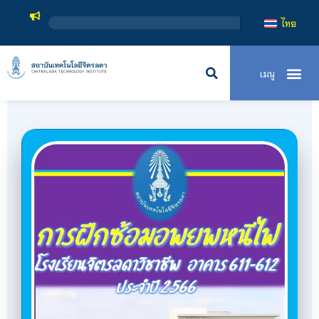
สถาบั
ไทย