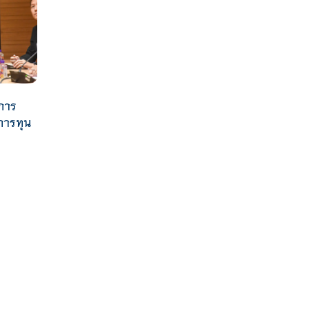
การ
การทุน