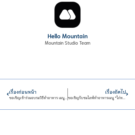
Hello Mountain
Mountain Studio Team
เรื่องก่อนหน้า
เรื่องถัดไป
ขอเชิญเข้าร่วมอบรมวิธีทำอาหาร เมนู “ข้าวตังหน้าตั้ง เปียกปูนสด และกะลอจึ๊”
ขอเชิญรับชมไลฟ์ทำอาหารเมนู “ไก่ทอดซอสพะแนง” และ “กุ้งฟูผัดพริกขิง”