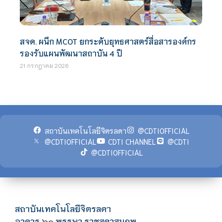
สจด. ผนึก MCOT ยกระดับยุทธศาสตร์สื่อสารองค์กร
รองรับแผนพัฒนาสถาบัน 4 ปี
21 กรกฎาคม 2026
สถาบันเทคโนโลยีจิตรลดา
@CDTIOFFICIAL
@CDTIOFFICIAL
CDTI CHANNEL
@CDTI
@CDTIOFFICIAL
สถาบันเทคโนโลยีจิตรลดา
อาคาร
พรรษา ราชสุดาสมภพ
๖๐