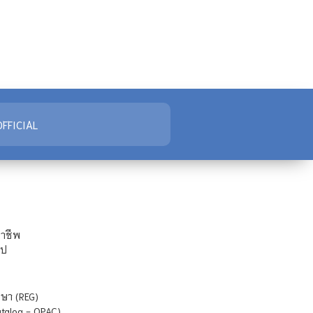
FFICIAL
ชาชีพ
ไป
ษา (REG)
atalog - OPAC)