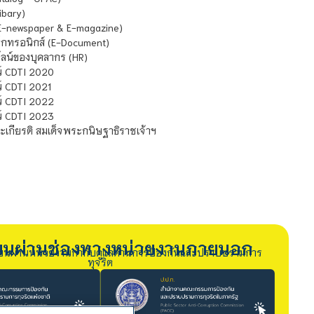
ibary)
E-newspaper & E-magazine)
กทรอนิกส์ (E-Document)
น์ของบุคลากร (HR)
์ CDTI 2020
 CDTI 2021
์ CDTI 2022
์ CDTI 2023
เกียรติ สมเด็จพระกนิษฐาธิราชเจ้าฯ
รียนผ่านช่องทางหน่วยงานภายนอก
ียนผ่านหน่วยงานกำกับดูแลด้านการป้องกันและปราบปรามการ
ทุจริต