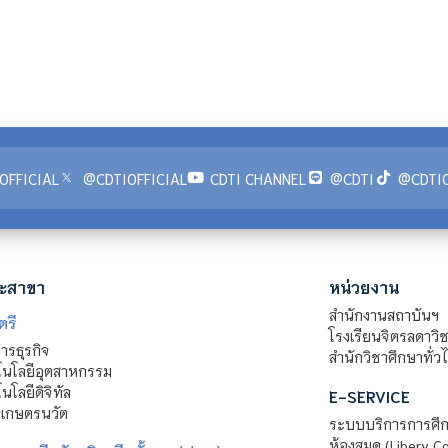
OFFICIAL
@CDTIOFFICIAL
CDTI CHANNEL
@CDTI
@CDTIO
ะสาขา
หน่วยงาน
สำนักงานสถาบันฯ
ตรี
โรงเรียนจิตรลดาวิ
รธุรกิจ
สำนักวิชาศึกษาทั่ว
นโลยีอุตสาหกรรม
โลยีดิจิทัล
E-SERVICE
าเกษตรนวัต
ระบบบริการการศึก
ห้องสมุด (Libery C