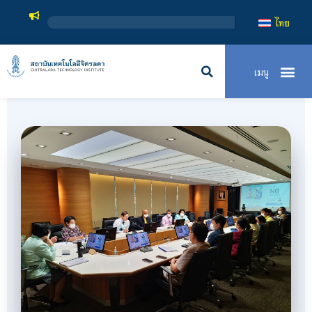
สถาบันเทคโ
ไทย