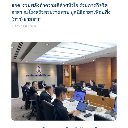
สจด. รวมพลังทำความดีด้วยหัวใจ ร่วมภารกิจจิต
อาสา ณ โรงครัวพระราชทาน มูลนิธิอาสาเพื่อนพึ่ง
(ภาฯ) ยามยาก
3 สิงหาคม 2026