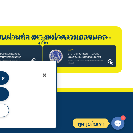
รียนผ่านช่องทางหน่วยงานภายนอก
ียนผ่านหน่วยงานกำกับดูแลด้านการป้องกันและปราบปรามการ
ทุจริต
หมด
1
พูดคุยกับเรา