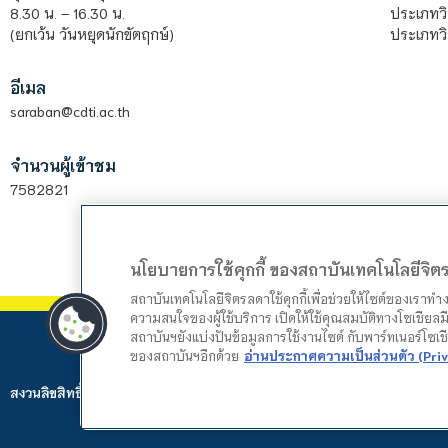
ประเภทวิ
8.30 น. – 16.30 น.
ประเภทวิ
(ยกเว้น วันหยุดนักขัตฤกษ์)
อีเมล
saraban@cdti.ac.th
จำนวนผู้เข้าชม
7582821
นโยบายการใช้คุกกี้ ของสถาบันเทคโนโลยีจิ
สถาบันเทคโนโลยีจิตรลดาใช้คุกกี้เพื่อช่วยให้ไซต์ของเราท
ความสนใจของผู้ใช้บริการ เปิดให้ใช้คุณสมบัติทางโซเชียลมี
สถาบันฯยังแบ่งปันข้อมูลการใช้งานไซต์ กับพาร์ทเนอร์โซเ
ของสถาบันฯอีกด้วย
อ่านประกาศความเป็นส่วนตัว (Priv
สงวนลิขสิทธิ์ © 2024 สถาบันเทคโนโลยีจิตรลดา. Web by
Mountain Studio