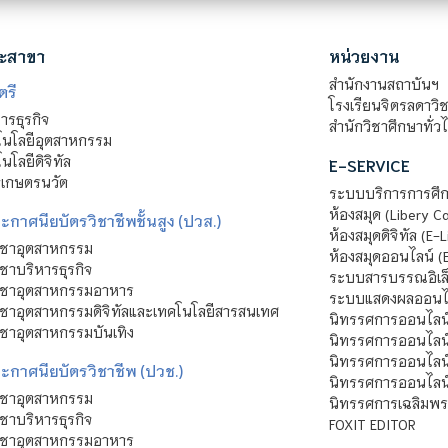
ะสาขา
หน่วยงาน
สำนักงานสถาบันฯ
ตรี
โรงเรียนจิตรลดาวิ
รธุรกิจ
สำนักวิชาศึกษาทั่ว
นโลยีอุตสาหกรรม
โลยีดิจิทัล
E-SERVICE
าเกษตรนวัต
ระบบบริการการศึก
ห้องสมุด (Libery C
กาศนียบัตรวิชาชีพชั้นสูง (ปวส.)
ห้องสมุดดิจิทัล (E-L
ิชาอุตสาหกรรม
ห้องสมุดออนไลน์ (
ชาบริหารธุรกิจ
ระบบสารบรรณอิเล็
ิชาอุตสาหกรรมอาหาร
ระบบแสดงผลออนไล
ชาอุตสาหกรรมดิจิทัลและเทคโนโลยีสารสนเทศ
นิทรรศการออนไลน
ชาอุตสาหกรรมบันเทิง
นิทรรศการออนไลน์
นิทรรศการออนไลน
ะกาศนียบัตรวิชาชีพ (ปวช.)
นิทรรศการออนไลน
ิชาอุตสาหกรรม
นิทรรศการเฉลิมพระ
ชาบริหารธุรกิจ
FOXIT EDITOR
ิชาอุตสาหกรรมอาหาร