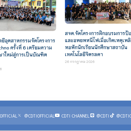
สจด.จัดโครงการฝึกอบรมการป้อ
และอพยพหนีไฟเมื่อเกิดเหตุเพลิ
ยีอุตสาหกรรมจัดโครงการ
หอพักนักเรียนนักศึกษาสถาบัน
hno ครั้งที่ 6 เตรียมความ
เทคโนโลยีจิตรลดา
ษาใหม่สู่การเป็นบัณฑิต
26 กรกฎาคม 2026
6
OFFICIAL
@CDTIOFFICIAL
CDTI CHANNEL
@CDTI
@CDTIO