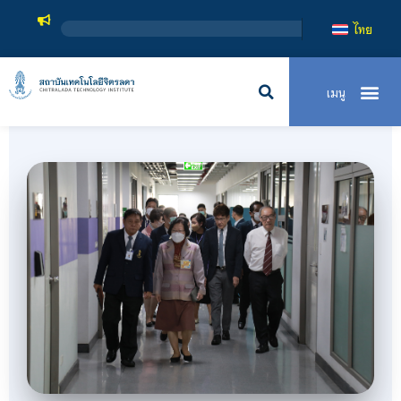
สถาบันเทคโ
ไทย