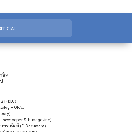
FFICIAL
ชาชีพ
ไป
ษา (REG)
atalog - OPAC)
ibary)
E-newspaper & E-magazine)
กทรอนิกส์ (E-Document)
น์ของบุคลากร (HR)