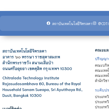
สถาบันเทคโนโลยีจิตรลดา
@CDTI
คณะแล
สถาบันเทคโนโลยีจิตรลดา
อาคาร
๖๐
พรรษา ราชสุดาสมภพ
ปริญญา
สำนักพระราชวัง สนามเสือป่า
คณะบริหา
ถนนศรีอยุธยา เขตดุสิต กรุงเทพฯ 10300
คณะเทคโ
คณะเทคโน
Chitralada Technology Institute
สำนักวิช
Rajasudasambhava 60, Bureau of the Royal
Household Sanam Sueapa, Sri Ayutthaya Rd.,
ระดับประ
Dusit, Bangkok 10300
ประเภทว
ประเภทวิ
ประเภทว
เบอร์ติดต่อ