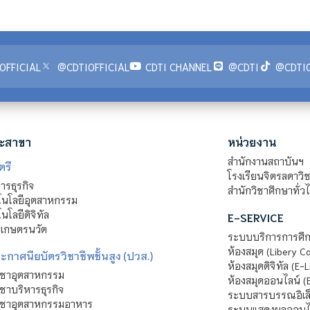
OFFICIAL
@CDTIOFFICIAL
CDTI CHANNEL
@CDTI
@CDTIO
ะสาขา
หน่วยงาน
สำนักงานสถาบันฯ
ตรี
โรงเรียนจิตรลดาวิ
รธุรกิจ
สำนักวิชาศึกษาทั่ว
นโลยีอุตสาหกรรม
โลยีดิจิทัล
E-SERVICE
าเกษตรนวัต
ระบบบริการการศึก
ห้องสมุด (Libery C
กาศนียบัตรวิชาชีพชั้นสูง (ปวส.)
ห้องสมุดดิจิทัล (E-L
ิชาอุตสาหกรรม
ห้องสมุดออนไลน์ (
ชาบริหารธุรกิจ
ระบบสารบรรณอิเล็
ิชาอุตสาหกรรมอาหาร
ระบบแสดงผลออนไล