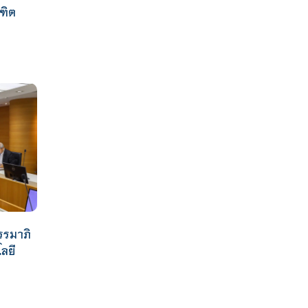
ณฑิต
รรมาภิ
ลยี