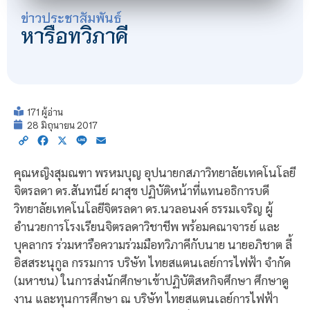
ข่าวประชาสัมพันธ์
หารือทวิภาคี
171 ผู้อ่าน
28 มิถุนายน 2017
Copy
Facebook
X
Line
Email
Link
คุณหญิงสุมณฑา พรหมบุญ อุปนายกสภาวิทยาลัยเทคโนโลยี
จิตรลดา ดร.สันทนีย์ ผาสุข ปฏิบัติหน้าที่แทนอธิการบดี
วิทยาลัยเทคโนโลยีจิตรลดา ดร.นวลอนงค์ ธรรมเจริญ ผู้
อำนวยการโรงเรียนจิตรลดาวิชาชีพ พร้อมคณาจารย์ และ
บุคลากร ร่วมหารือความร่วมมือทวิภาคีกับนาย นายอภิชาต ลี้
อิสสระนุกูล กรรมการ บริษัท ไทยสแตนเลย์การไฟฟ้า จำกัด
(มหาชน) ในการส่งนักศึกษาเข้าปฏิบัติสหกิจศึกษา ศึกษาดู
งาน และทุนการศึกษา ณ บริษัท ไทยสแตนเลย์การไฟฟ้า