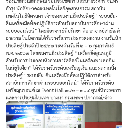
ของนายกรัณย์กฤษณ์ ร่มโพธิ์โชติกา และนายวงศกร จันทร์
อำรุง นักศึกษาคณะเทคโนโลยีอุตสาหกรรม สถาบัน
เทคโนโลยีจิตรลดา เจ้าของผลงานสิ่งประดิษฐ์ “ระบบยืม-
คืนเครื่องมือห้องปฏิบัติการสำหรับสถาบันการศึกษาผ่าน
ระบบออนไลน์” โดยมีอาจารย์ที่ปรึกษา คือ อาจารย์สายัณห์
ฉายวาส ในโอกาสได้รับรางวัลการประกวดผลงาน งานวันนัก
ประดิษฐ์ประจำปี ๒๕๖๒ ระหว่างวันที่ ๒ – ๖ กุมภาพันธ์
พ.ศ. ๒๕๖๒ โดยผลงานสิ่งประดิษฐ์ “เครื่องวัดอุณหภูมิ
สำหรับการประกอบหัวอ่านฮาร์ดดิสก์ในเครื่องพาเลทอิน
ไลน์ยูวีเคียว” ได้รับรางวัลระดับเหรียญเงิน และผลงานสิ่ง
ประดิษฐ์ “ระบบยืม-คืนเครื่องมือห้องปฏิบัติการสำหรับ
สถาบันการศึกษาผ่านระบบออนไลน์” ได้รับรางวัลระดับ
เหรียญบรอนซ์ ณ Event Hall ๑๐๒ – ๑๐๔ ศูนย์นิทรรศการ
และการประชุมไบเทค บางนา กรุงเทพฯ ปภาภรณ์/ข่าว