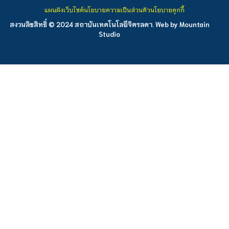
แผนผังเว็บไซต์
นโยบายความเป็นส่วนตัว
นโยบายคุกกี้
สงวนลิขสิทธิ์ © 2024 สถาบันเทคโนโลยีจิตรลดา. Web by
Mountain
Studio