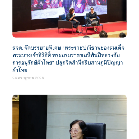
สจด. จัดบรรยายพิเศษ “พระราชปณิธานของสมเด็จ
พระนางเจ้าสิริกิติ์ พระบรมราชชนนีพันปีหลวงกับ
การอนุรักษ์ผ้าไทย” ปลูกจิตสำนึกสืบสานภูมิปัญญา
ผ้าไทย
24 กรกฎาคม 2026