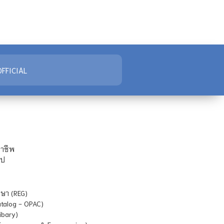
FFICIAL
ชาชีพ
ไป
ษา (REG)
atalog - OPAC)
ibary)