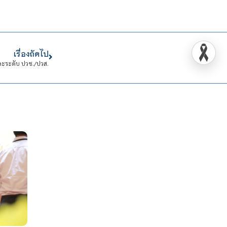
เรื่องถัดไป
ละระดับ ปวช./ปวส.