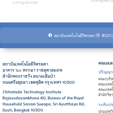
24 กรกฎาคม 20
21 กรกฎาคม 2026
สถาบันเทคโนโลยีจิตรลดา
@CDTI
คณะแล
สถาบันเทคโนโลยีจิตรลดา
อาคาร
๖๐
พรรษา ราชสุดาสมภพ
ปริญญา
สำนักพระราชวัง สนามเสือป่า
คณะบริหา
ถนนศรีอยุธยา เขตดุสิต กรุงเทพฯ 10300
คณะเทคโ
คณะเทคโน
Chitralada Technology Institute
สำนักวิช
Rajasudasambhava 60, Bureau of the Royal
Household Sanam Sueapa, Sri Ayutthaya Rd.,
ระดับประ
Dusit, Bangkok 10300
ประเภทว