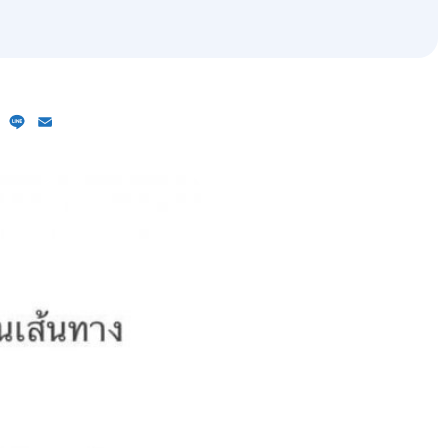
ebook
X
Line
Email