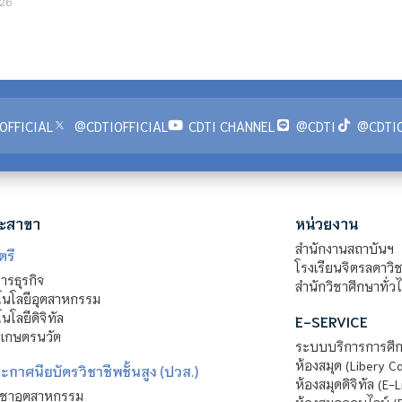
26
OFFICIAL
@CDTIOFFICIAL
CDTI CHANNEL
@CDTI
@CDTIO
ะสาขา
หน่วยงาน
สำนักงานสถาบันฯ
ตรี
โรงเรียนจิตรลดาวิ
รธุรกิจ
สำนักวิชาศึกษาทั่ว
นโลยีอุตสาหกรรม
โลยีดิจิทัล
E-SERVICE
าเกษตรนวัต
ระบบบริการการศึก
ห้องสมุด (Libery C
กาศนียบัตรวิชาชีพชั้นสูง (ปวส.)
ห้องสมุดดิจิทัล (E-L
ิชาอุตสาหกรรม