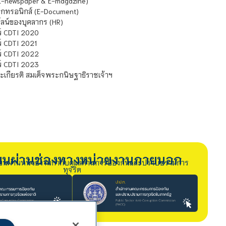
E-newspaper & E-magazine)
กทรอนิกส์ (E-Document)
น์ของบุคลากร (HR)
์ CDTI 2020
 CDTI 2021
์ CDTI 2022
์ CDTI 2023
เกียรติ สมเด็จพระกนิษฐาธิราชเจ้าฯ
รียนผ่านช่องทางหน่วยงานภายนอก
ียนผ่านหน่วยงานกำกับดูแลด้านการป้องกันและปราบปรามการ
ทุจริต