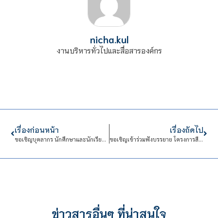
nicha.kul
งานบริหารทั่วไปและสื่อสารองค์กร
เรื่องก่อนหน้า
เรื่องถัดไป
ขอเชิญบุคลากร นักศึกษาและนักเรียนร่วมเรียนรู้ข้ามวัฒนธรรม โครงการ รอบรู้อาเซียน: วัฒนธรรมร่วมอาหารหมักดอง
ขอเชิญเข้าร่วมฟังบรรยาย โครงการสืบสานเผยแพร่มรดกภูมิปัญญาวัฒนธรรมอาหารไทย-อาหารนานาชาติ ในหัวข้อ “อาหารเป็นยา”
ข่าวสารอื่นๆ ที่น่าสนใจ