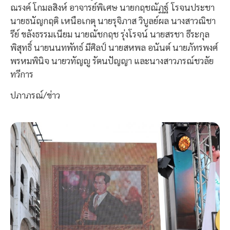
ณรงค์ โกมลสิงห์ อาจารย์พิเศษ นายกฤชณัฏฐ์ โรจนประชา
นายธนัญกฤติ เหนือเกตุ นายรุจิภาส วิบูลย์ผล นางสาวณิชา
รีย์ ขลังธรรมเนียม นายณัชกฤช รุ่งโรจน์ นายสรชา ธีระกุล
พิสุทธิ์ นายนนทพัทธ์ มีศิลป์ นายสหพล อนันต์ นายภัทรพงศ์
พรหมพินิจ นายวทัญญู รัตนปัญญา และนางสาวภรณ์ชวลัย
ทวีการ
ปภาภรณ์/ข่าว