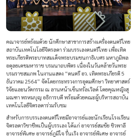
คณาจารย์พร้อมด้วย นักศึกษาสาขาการสร้างเครื่องดนตรีไทย
สถาบันเทคโนโลยีจิตรลดา ร่วมบรรเลงดนตรีไทย เพื่อเทิด
พระเกียรติพระบาทสมเด็จพระบรมชนกาธิเบศร มหาภูมิพล
อดุลยเดชมหาราช บรมนาถบพิตร เนื่องในวันคล้ายวันพระ
บรมราชสมภพ ในงานแสดง “ดนตรี อว. เทิดพระเกียรติ 5
ธันวาคม 2564” จัดโดยกระทรวงการอุดมศึกษา วิทยาศาสตร์
วิจัยและนวัตกรรม ณ ลานหน้าเซ็นทรัลเวิลด์ โดยคุณหญิงสุ
มณฑา พรหมบุญ อธิการบดี พร้อมด้วยคณะผู้บริหารสถาบัน
เทคโนโลยีจิตรลดาร่วมรับชม
สำหรับการบรรเลงดนตรีไทยมีอาจารย์และนักเรียนโรงเรียน
จิตรลดาวิชาชีพเป็นผู้บรรเลง ได้แก่ อาจารย์สมชัย ชิวพาลี
อาจารย์พิเศษ อาจารย์ภูมิใจ รื่นเริง อาจารย์พิเศษ อาจารย์