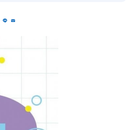
ebook
X
Line
Email