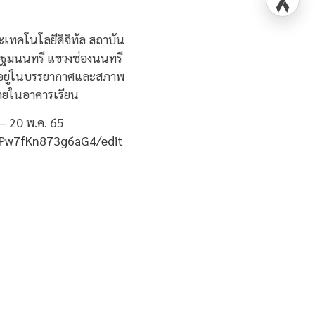
ทคโนโลยีดิจิทัล สถาบัน
นปฐมนนทรี แขวงช่องนนทรี
้อยู่ในบรรยากาศและสภาพ
ภายในอาคารเรียน
 – 20 พ.ค. 65
pPw7fKn873g6aG4/edit