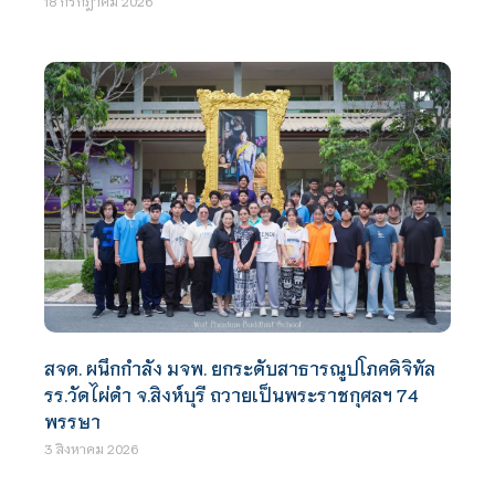
18 กรกฎาคม 2026
สจด. ผนึกกำลัง มจพ. ยกระดับสาธารณูปโภคดิจิทัล
รร.วัดไผ่ดำ จ.สิงห์บุรี ถวายเป็นพระราชกุศลฯ 74
พรรษา
3 สิงหาคม 2026