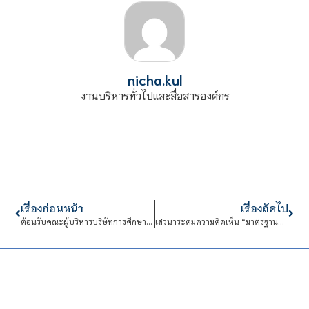
nicha.kul
งานบริหารทั่วไปและสื่อสารองค์กร
เรื่องก่อนหน้า
เรื่องถัดไป
ต้อนรับคณะผู้บริหารบริษัทการศึกษานานาชาติถังฟง กรุ๊ป และ บริษัท ถัง อินเตอร์เนชั่นแนล เอ็ดดูเคชั่นแอนด์เทคโนโลยี จำกัด
เสวนาระดมความคิดเห็น “มาตรฐานและความปลอดภัยในการใช้งานและทำงานกับยานยนต์ไฟฟ้าที่มีระบบไฟฟ้าแรงดันสูง”