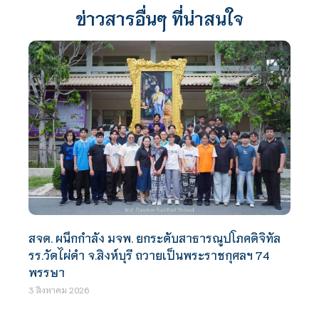
ข่าวสารอื่นๆ ที่น่าสนใจ
สจด. ผนึกกำลัง มจพ. ยกระดับสาธารณูปโภคดิจิทัล
รร.วัดไผ่ดำ จ.สิงห์บุรี ถวายเป็นพระราชกุศลฯ 74
พรรษา
3 สิงหาคม 2026