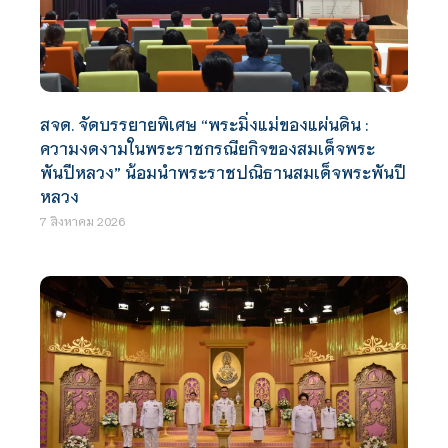
สจด. จัดบรรยายพิเศษ “พระมิ่งแม่ของแผ่นดิน :
ความงดงามในพระราชกรณียกิจของสมเด็จพระ
พันปีหลวง” น้อมนำพระราชปณิธานสมเด็จพระพันปี
หลวง
7 สิงหาคม 2026