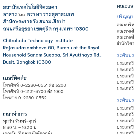
คณะแล
สถาบันเทคโนโลยีจิตรลดา
อาคาร
๖๐
พรรษา ราชสุดาสมภพ
ปริญญา
สำนักพระราชวัง สนามเสือป่า
คณะบริหา
ถนนศรีอยุธยา เขตดุสิต กรุงเทพฯ 10300
คณะเทคโ
คณะเทคโน
Chitralada Technology Institute
สำนักวิช
Rajasudasambhava 60, Bureau of the Royal
Household Sanam Sueapa, Sri Ayutthaya Rd.,
ระดับประ
Dusit, Bangkok 10300
ประเภทว
ประเภทวิ
ประเภทว
เบอร์ติดต่อ
ประเภทวิ
โทรศัพท์ 0-2280-0551 ต่อ 3200
ประเภทวิ
โทรศัพท์ 0-2121-3700 ต่อ 1000
โทรสาร 0-2280-0552
ระดับปร
ประเภทว
เวลาทำการ
ประเภทวิ
ประเภทว
ทุกวัน จันทร์-ศุกร์
ประเภทวิ
8.30 น. – 16.30 น.
ประเภทวิ
(ยกเว้น วันหยุดนักขัตฤกษ์)