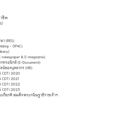
ชาชีพ
ไป
ษา (REG)
atalog - OPAC)
ibary)
E-newspaper & E-magazine)
กทรอนิกส์ (E-Document)
น์ของบุคลากร (HR)
์ CDTI 2020
 CDTI 2021
์ CDTI 2022
์ CDTI 2023
เกียรติ สมเด็จพระกนิษฐาธิราชเจ้าฯ