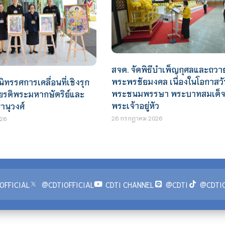
สจด. จัดพิธีบำเพ็ญกุศลและถวา
พระพรชัยมงคล เนื่องในโอกาสวั
ิทรรศการเคลื่อนที่เชิงรุก
พระชนมพรรษา พระบาทสมเด็
ยรติพระมหากษัตริย์และ
พระเจ้าอยู่หัว
นุวงศ์
26 กรกฎาคม 2026
26
OFFICIAL
@CDTIOFFICIAL
CDTI CHANNEL
@CDTI
@CDTIO