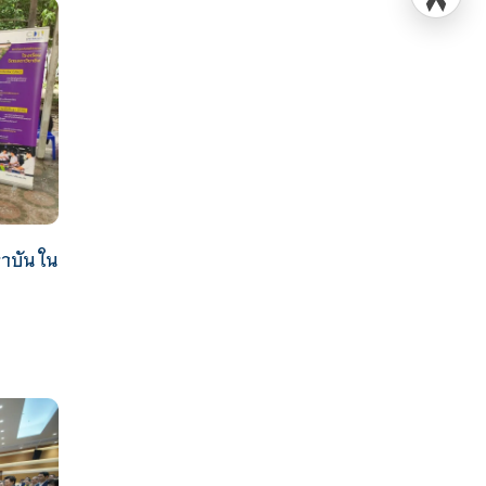
าบัน ใน