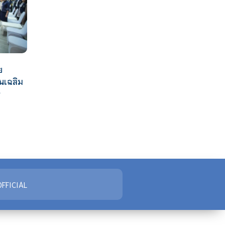
ย
นเฉลิม
จ
FFICIAL