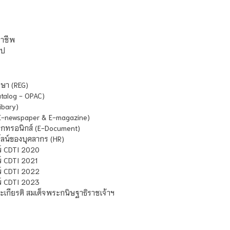
ชาชีพ
ไป
ษา (REG)
atalog - OPAC)
ibary)
E-newspaper & E-magazine)
กทรอนิกส์ (E-Document)
น์ของบุคลากร (HR)
์ CDTI 2020
 CDTI 2021
์ CDTI 2022
์ CDTI 2023
เกียรติ สมเด็จพระกนิษฐาธิราชเจ้าฯ