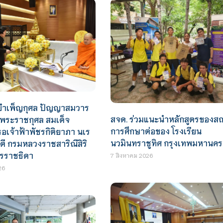
ธีบำเพ็ญกุศล ปัญญาสมวาร
สจด. ร่วมแนะนำหลักสูตรของสถ
ยพระราชกุศล สมเด็จ
การศึกษาต่อของ โรงเรียน
ธอเจ้าฟ้าพัชรกิติยาภา นเร
นวมินทราชูทิศ กรุงเทพมหานคร
ี กรมหลวงราชสาริณีสิริ
ชรราชธิดา
7 สิงหาคม 2026
26