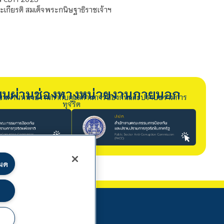
เกียรติ สมเด็จพระกนิษฐาธิราชเจ้าฯ
รียนผ่านช่องทางหน่วยงานภายนอก
ียนผ่านหน่วยงานกำกับดูแลด้านการป้องกันและปราบปรามการ
ทุจริต
หมด