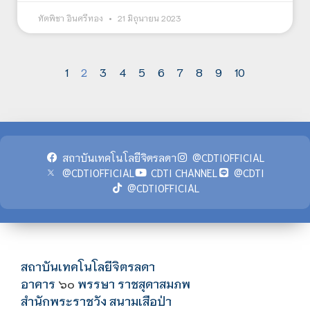
ทัตพิชา อินศรีทอง
21 มิถุนายน 2023
1
2
3
4
5
6
7
8
9
10
สถาบันเทคโนโลยีจิตรลดา
@CDTIOFFICIAL
@CDTIOFFICIAL
CDTI CHANNEL
@CDTI
@CDTIOFFICIAL
สถาบันเทคโนโลยีจิตรลดา
อาคาร
พรรษา ราชสุดาสมภพ
๖๐
สำนักพระราชวัง สนามเสือป่า