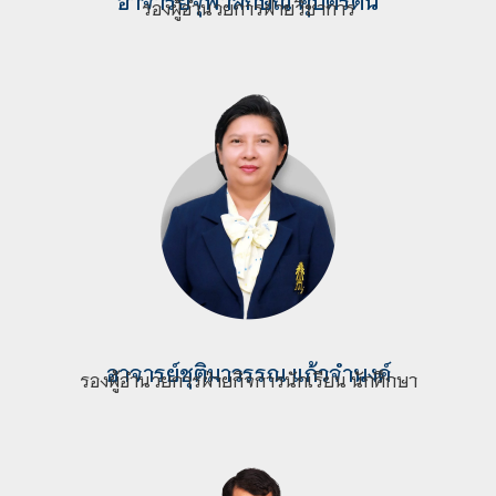
อาจารย์
จุฬาลักษณ์ คุปตรัตน์
รองผู้อำนวยการฝ่ายวิชาการ
อาจารย์
ชุติมาวรรณ แก้วจำนงค์
รองผู้อำนวยการฝ่ายกิจการนักเรียน นักศึกษา