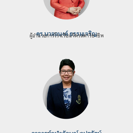
ดร.
นวลอนงค์ ธรรมเจริญ
ผู้อำนวยการโรงเรียนจิตรลดาวิชาชีพ