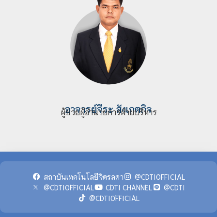
อาจารย์
จีระ สังเกตกิจ
ผู้ช่วยผู้อำนวยการฝ่ายบริหาร
สถาบันเทคโนโลยีจิตรลดา
@CDTIOFFICIAL
@CDTIOFFICIAL
CDTI CHANNEL
@CDTI
@CDTIOFFICIAL