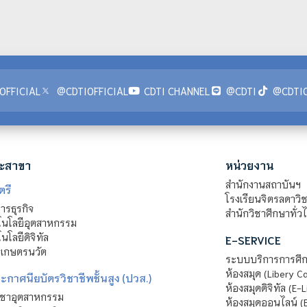
OFFICIAL
@CDTIOFFICIAL
CDTI CHANNEL
@CDTI
@CDTIO
ะสาขา
หน่วยงาน
สำนักงานสถาบันฯ
ตรี
โรงเรียนจิตรลดาวิ
รธุรกิจ
สำนักวิชาศึกษาทั่ว
นโลยีอุตสาหกรรม
โลยีดิจิทัล
E-SERVICE
าเกษตรนวัต
ระบบบริการการศึก
ห้องสมุด (Libery C
กาศนียบัตรวิชาชีพชั้นสูง (ปวส.)
ห้องสมุดดิจิทัล (E-L
ิชาอุตสาหกรรม
ห้องสมุดออนไลน์ (