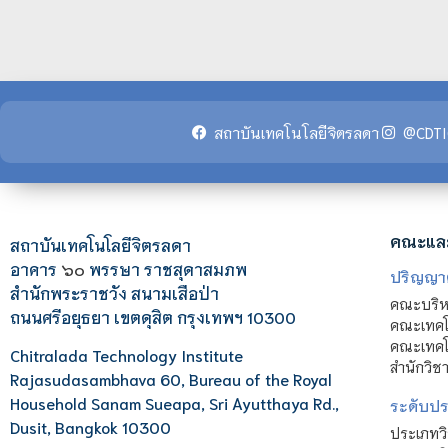
สถาบันเทคโนโลยีจิตรลดา
@CDTI
คณะแล
สถาบันเทคโนโลยีจิตรลดา
อาคาร
๖๐
พรรษา ราชสุดาสมภพ
ปริญญา
สำนักพระราชวัง สนามเสือป่า
คณะบริหา
ถนนศรีอยุธยา เขตดุสิต กรุงเทพฯ 10300
คณะเทคโ
คณะเทคโน
Chitralada Technology Institute
สำนักวิช
Rajasudasambhava 60, Bureau of the Royal
Household Sanam Sueapa, Sri Ayutthaya Rd.,
ระดับประ
Dusit, Bangkok 10300
ประเภทว