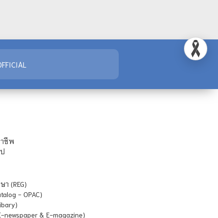
FFICIAL
ชาชีพ
ไป
ษา (REG)
atalog - OPAC)
ibary)
E-newspaper & E-magazine)