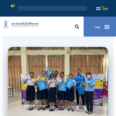
สถาบันเทคโนโ
ไทย