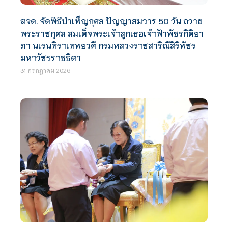
สจด. จัดพิธีบำเพ็ญกุศล ปัญญาสมวาร 50 วัน ถวาย
พระราชกุศล สมเด็จพระเจ้าลูกเธอเจ้าฟ้าพัชรกิติยา
ภา นเรนทิราเทพยวดี กรมหลวงราชสาริณีสิริพัชร
มหาวัชรราชธิดา
31 กรกฎาคม 2026