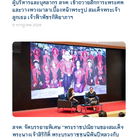
ผู้บริหารและบุคลากร สจด. เข้าถวายสักการะพระศพ
และวางพวงมาลาเบื้องหน้าพระรูป สมเด็จพระเจ้า
ลูกเธอ เจ้าฟ้าพัชรกิติยาภาฯ
6 กรกฎาคม 2026
สจด. จัดบรรยายพิเศษ “พระราชปณิธานของสมเด็จ
พระนางเจ้าสิริกิติ์ พระบรมราชชนนีพันปีหลวงกับ