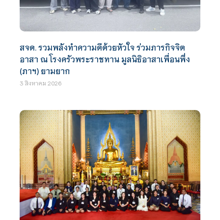
สจด. รวมพลังทำความดีด้วยหัวใจ ร่วมภารกิจจิต
อาสา ณ โรงครัวพระราชทาน มูลนิธิอาสาเพื่อนพึ่ง
(ภาฯ) ยามยาก
3 สิงหาคม 2026