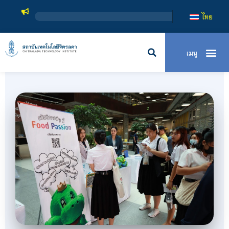
สถาบันเทคโน
ไทย