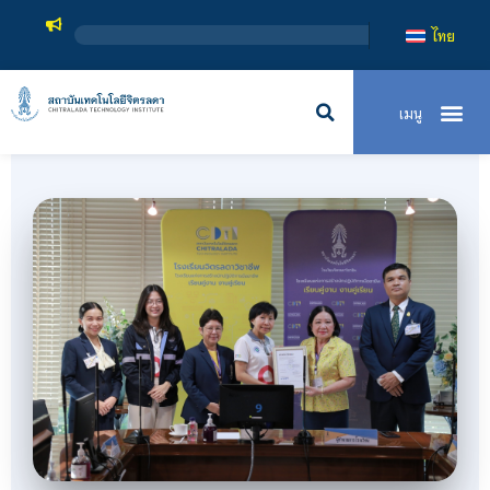
สถาบันเท
ไทย