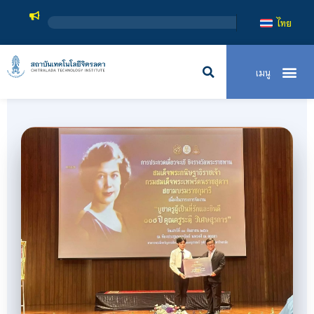
สถาบันเทคโน
ไทย