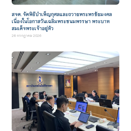
สจด. จัดพิธีบำเพ็ญกุศลและถวายพระพรชัยมงคล
เนื่องในโอกาสวันเฉลิมพระชนมพรรษา พระบาท
สมเด็จพระเจ้าอยู่หัว
26 กรกฎาคม 2026