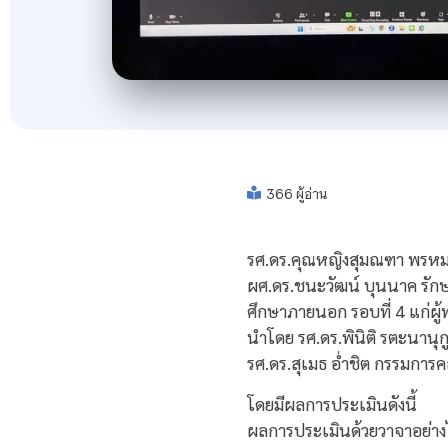
366 ผู้อ่าน
รศ.ดร.คุณหญิงสุมณฑา พรหมบ
ผศ.ดร.ชนะวัฒน์ บุนนาค รัก
ศึกษาภายนอก รอบที่ 4 แก่ผ
นำโดย รศ.ดร.พินิติ รตะนานุก
รศ.ดร.สุเมธ อ่ำชิต กรรมการ
โดยมีผลการประเมินดังนี้
ผลการประเมินด้วยวาจาอย่างไม