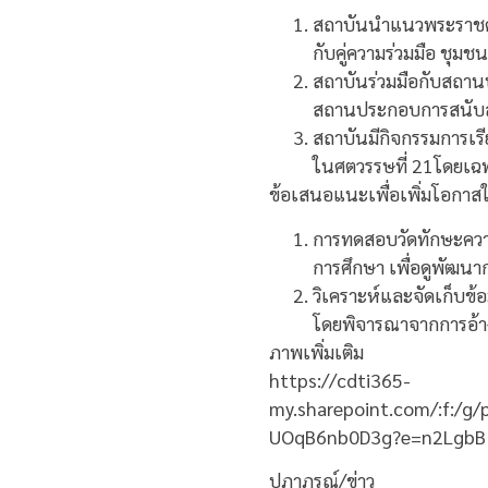
สถาบันนำแนวพระราชดำร
กับคู่ความร่วมมือ ชุมช
สถาบันร่วมมือกับสถาน
สถานประกอบการสนับสน
สถาบันมีกิจกรรมการเรี
ในศตวรรษที่ 21โดยเฉ
ข้อเสนอแนะเพื่อเพิ่มโอก
การทดสอบวัดทักษะควา
การศึกษา เพื่อดูพัฒน
วิเคราะห์และจัดเก็บข้อ
โดยพิจารณาจากการอ้า
ภาพเพิ่มเติม
https://cdti365-
my.sharepoint.com/:f:/g
UOqB6nb0D3g?e=n2LgbB
ปภาภรณ์/ข่าว