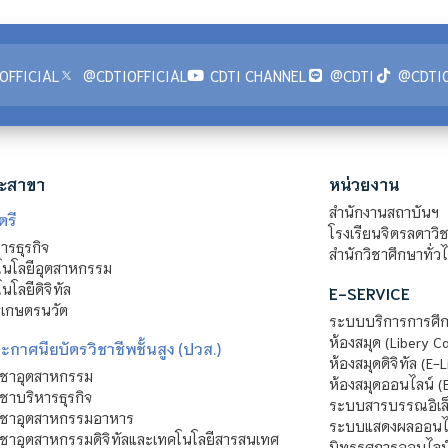
OFFICIAL
@CDTIOFFICIAL
CDTI CHANNEL
@CDTI
@CDTIO
ะสาขา
หน่วยงาน
สำนักงานสถาบันฯ
ตรี
โรงเรียนจิตรลดาวิ
รธุรกิจ
สำนักวิชาศึกษาทั่ว
นโลยีอุตสาหกรรม
โลยีดิจิทัล
E-SERVICE
าเกษตรนวัต
ระบบบริการการศึก
ห้องสมุด (Libery C
กาศนียบัตรวิชาชีพชั้นสูง (ปวส.)
ห้องสมุดดิจิทัล (E-L
ิชาอุตสาหกรรม
ห้องสมุดออนไลน์ (
ชาบริหารธุรกิจ
ระบบสารบรรณอิเล็
ิชาอุตสาหกรรมอาหาร
ระบบแสดงผลออนไล
ชาอุตสาหกรรมดิจิทัลและเทคโนโลยีสารสนเทศ
นิทรรศการออนไลน