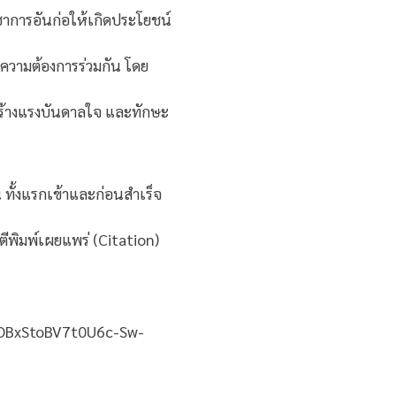
าการอันก่อให้เกิดประโยชน์
วามต้องการร่วมกัน โดย
่อสร้างแรงบันดาลใจ และทักษะ
ั้งแรกเข้าและก่อนสำเร็จ
ตีพิมพ์เผยแพร่ (Citation)
wOBxStoBV7t0U6c-Sw-