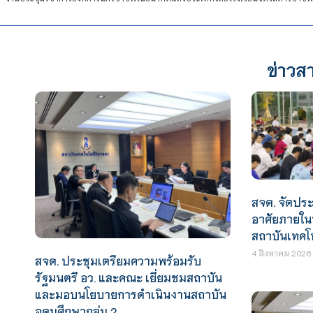
ข่าวสา
สจด. จัดประช
อาศัยภายในห
สถาบันเทคโ
4 สิงหาคม 2026
สจด. ประชุมเตรียมความพร้อมรับ
รัฐมนตรี อว. และคณะ เยี่ยมชมสถาบัน
และมอบนโยบายการดำเนินงานสถาบัน
อุดมศึกษากลุ่ม 2