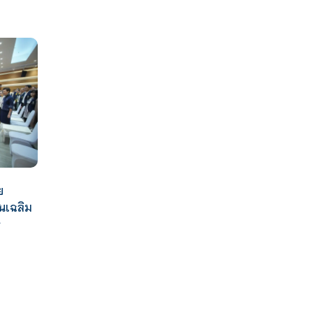
ย
นเฉลิม
จ