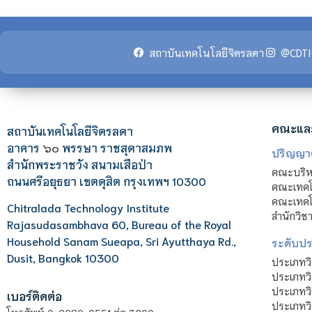
สถาบันเทคโนโลยีจิตรลดา
@CDTI
คณะแล
สถาบันเทคโนโลยีจิตรลดา
อาคาร
๖๐
พรรษา ราชสุดาสมภพ
ปริญญา
สำนักพระราชวัง สนามเสือป่า
คณะบริหา
ถนนศรีอยุธยา เขตดุสิต กรุงเทพฯ 10300
คณะเทคโ
คณะเทคโน
Chitralada Technology Institute
สำนักวิช
Rajasudasambhava 60, Bureau of the Royal
Household Sanam Sueapa, Sri Ayutthaya Rd.,
ระดับประ
Dusit, Bangkok 10300
ประเภทว
ประเภทวิ
ประเภทว
เบอร์ติดต่อ
ประเภทวิ