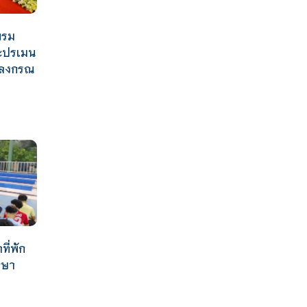
บรม
ะปรเมน
าลงกรณ
ที่พัก
กษา