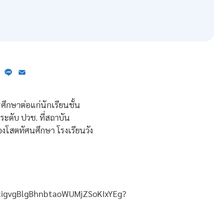
ebook
X
Line
Email
ึกษาต่อแก่นักเรียนชั้น
นระดับ ปวช. ที่สถาบัน
งโสตทัศนศึกษา โรงเรียนวัง
GRigvgBlgBhnbtaoWUMjZSoKIxYEg?