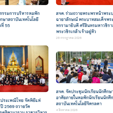
สจด. ร่วมถวายพระพรหน้าพระ
กรรมการบริหารหอพัก
ฉายาลักษณ์ พระบาทสมเด็จพร
ศึกษาสถาบันเทคโนโลยี
ทรรามาธิบดี ศรีสินทรมหาวชิร
ที่ 55
พระวชิรเกล้าเจ้าอยู่หัว
28 กรกฎาคม 2026
สจด. จัดประชุมนักเรียนนักศึกษา
อาศัยภายในหอพักนักเรียนนักศึ
ประเพณีไทย จัดพิธีแห่
สถาบันเทคโนโลยีจิตรลดา
ปี 2569 ถวายวัด
4 สิงหาคม 2026
ดุสิตวนาราม ราชวรวิหาร