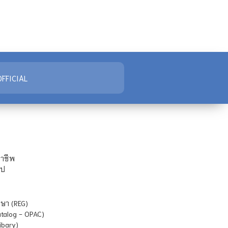
FFICIAL
ชาชีพ
ไป
ษา (REG)
atalog - OPAC)
ibary)