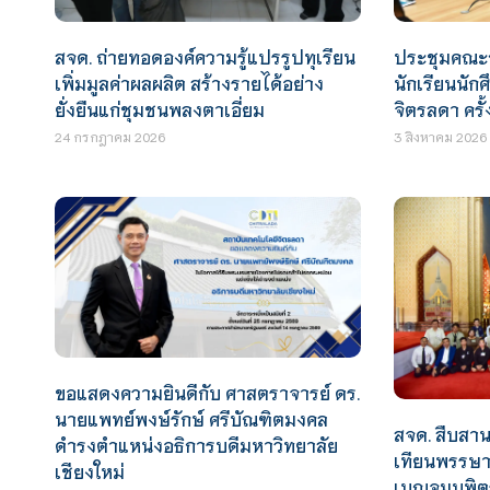
สจด. ถ่ายทอดองค์ความรู้แปรรูปทุเรียน
ประชุมคณะ
เพิ่มมูลค่าผลผลิต สร้างรายได้อย่าง
นักเรียนนัก
ยั่งยืนแก่ชุมชนพลงตาเอี่ยม
จิตรลดา ครั้ง
24 กรกฎาคม 2026
3 สิงหาคม 2026
ขอแสดงความยินดีกับ ศาสตราจารย์ ดร.
นายแพทย์พงษ์รักษ์ ศรีบัณฑิตมงคล
สจด. สืบสาน
ดำรงตำแหน่งอธิการบดีมหาวิทยาลัย
เทียนพรรษา
เชียงใหม่
เบญจมบพิตร