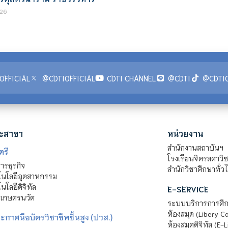
26
OFFICIAL
@CDTIOFFICIAL
CDTI CHANNEL
@CDTI
@CDTIO
ะสาขา
หน่วยงาน
สำนักงานสถาบันฯ
ตรี
โรงเรียนจิตรลดาวิ
รธุรกิจ
สำนักวิชาศึกษาทั่ว
นโลยีอุตสาหกรรม
โลยีดิจิทัล
E-SERVICE
าเกษตรนวัต
ระบบบริการการศึก
ห้องสมุด (Libery C
กาศนียบัตรวิชาชีพชั้นสูง (ปวส.)
ห้องสมุดดิจิทัล (E-L