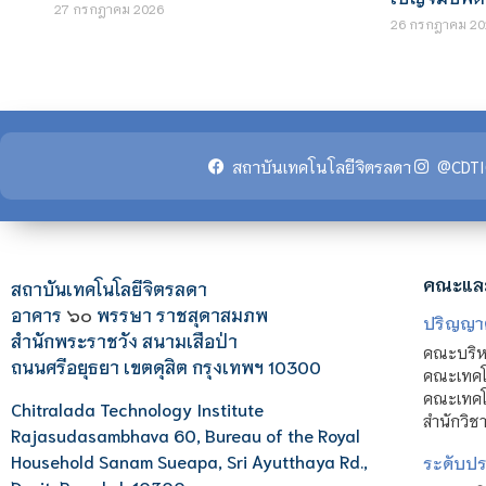
27 กรกฎาคม 2026
26 กรกฎาคม 20
สถาบันเทคโนโลยีจิตรลดา
@CDTI
คณะแล
สถาบันเทคโนโลยีจิตรลดา
อาคาร
๖๐
พรรษา ราชสุดาสมภพ
ปริญญา
สำนักพระราชวัง สนามเสือป่า
คณะบริหา
ถนนศรีอยุธยา เขตดุสิต กรุงเทพฯ 10300
คณะเทคโ
คณะเทคโน
Chitralada Technology Institute
สำนักวิช
Rajasudasambhava 60, Bureau of the Royal
Household Sanam Sueapa, Sri Ayutthaya Rd.,
ระดับประ