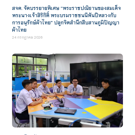
สจด. จัดบรรยายพิเศษ “พระราชปณิธานของสมเด็จ
พระนางเจ้าสิริกิติ์ พระบรมราชชนนีพันปีหลวงกับ
การอนุรักษ์ผ้าไทย” ปลูกจิตสำนึกสืบสานภูมิปัญญา
ผ้าไทย
24 กรกฎาคม 2026