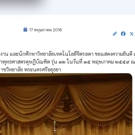
17 พฤษภาคม 2016
Copy
Fac
Link
งาน และนักศึกษาวิทยาลัยเทคโนโลยีจิตรลดา ขอแสดงความยินดี เนื
ริญญาพุทธศาสตรดุษฎีบัณฑิต รุ่น ๑๒ ในวันที่ ๑๕ พฤษภาคม ๒๕๕๙
าชวิทยาลัย พระนครศรีอยุธยา