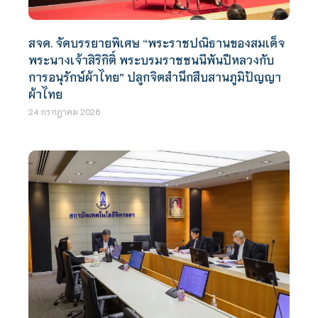
สจด. จัดบรรยายพิเศษ “พระราชปณิธานของสมเด็จ
พระนางเจ้าสิริกิติ์ พระบรมราชชนนีพันปีหลวงกับ
การอนุรักษ์ผ้าไทย” ปลูกจิตสำนึกสืบสานภูมิปัญญา
ผ้าไทย
24 กรกฎาคม 2026