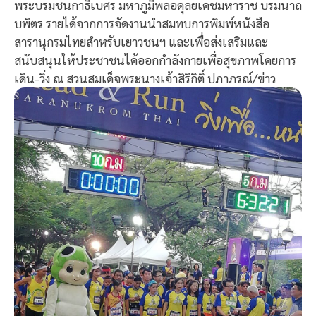
พระบรมชนกาธิเบศร มหาภูมิพลอดุลยเดชมหาราช บรมนาถ
บพิตร รายได้จากการจัดงานนำสมทบการพิมพ์หนังสือ
สารานุกรมไทยสำหรับเยาวชนฯ และเพื่อส่งเสริมและ
สนับสนุนให้ประชาชนได้ออกกำลังกายเพื่อสุขภาพโดยการ
เดิน-วิ่ง ณ สวนสมเด็จพระนางเจ้าสิริกิติ์ ปภาภรณ์/ข่าว