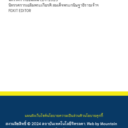
นิทรรศการเฉลิมพระเกียรติ สมเด็จพระกนิษฐาธิราชเจ้าฯ
FOXIT EDITOR
แผนผังเว็บไซต์
นโยบายความเป็นส่วนตัว
นโยบายคุกกี้
สงวนลิขสิทธิ์ © 2024 สถาบันเทคโนโลยีจิตรลดา. Web by
Mountain