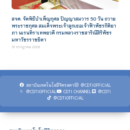
สจด. จัดพิธีบำเพ็ญกุศล ปัญญาสมวาร 50 วัน ถวาย
พระราชกุศล สมเด็จพระเจ้าลูกเธอเจ้าฟ้าพัชรกิติยา
ภา นเรนทิราเทพยวดี กรมหลวงราชสาริณีสิริพัชร
มหาวัชรราชธิดา
31 กรกฎาคม 2026
สถาบันเทคโนโลยีจิตรลดา
@CDTIOFFICIAL
@CDTIOFFICIAL
CDTI CHANNEL
@CDTI
@CDTIOFFICIAL