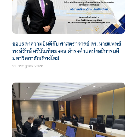
ขอแสดงความยินดีกับ ศาสตราจารย์ ดร. นายแพทย์
พงษ์รักษ์ ศรีบัณฑิตมงคล ดำรงตำแหน่งอธิการบดี
มหาวิทยาลัยเชียงใหม่
27 กรกฎาคม 2026