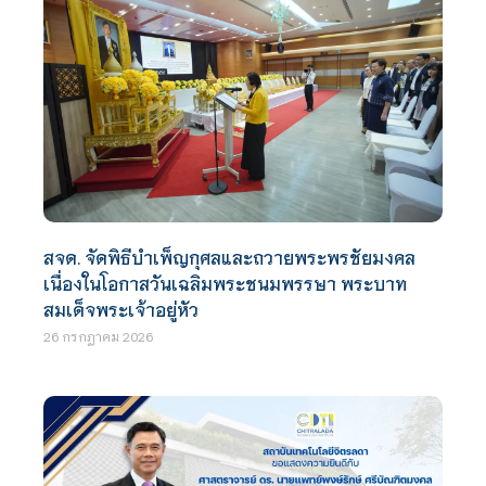
สจด. จัดพิธีบำเพ็ญกุศลและถวายพระพรชัยมงคล
เนื่องในโอกาสวันเฉลิมพระชนมพรรษา พระบาท
สมเด็จพระเจ้าอยู่หัว
26 กรกฎาคม 2026