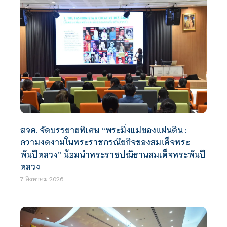
สจด. จัดบรรยายพิเศษ “พระมิ่งแม่ของแผ่นดิน :
ความงดงามในพระราชกรณียกิจของสมเด็จพระ
พันปีหลวง” น้อมนำพระราชปณิธานสมเด็จพระพันปี
หลวง
7 สิงหาคม 2026