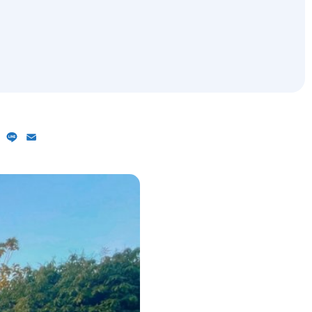
ebook
X
Line
Email