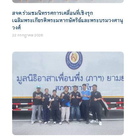
สจด.ร่วมชมนิทรรศการเคลื่อนที่เชิงรุก
เฉลิมพระเกียรติพระมหากษัตริย์และพระบรมวงศานุ
วงศ์
22 กรกฎาคม 2026