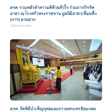
สจด. รวมพลังทำความดีด้วยหัวใจ ร่วมภารกิจจิต
อาสา ณ โรงครัวพระราชทาน มูลนิธิอาสาเพื่อนพึ่ง
(ภาฯ) ยามยาก
3 สิงหาคม 2026
สจด. จัดพิธีบำเพ็ญกุศลและถวายพระพรชัยมงคล