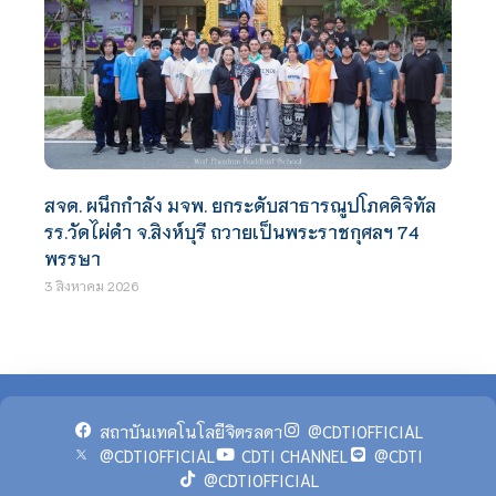
สจด. ผนึกกำลัง มจพ. ยกระดับสาธารณูปโภคดิจิทัล
รร.วัดไผ่ดำ จ.สิงห์บุรี ถวายเป็นพระราชกุศลฯ 74
พรรษา
3 สิงหาคม 2026
สถาบันเทคโนโลยีจิตรลดา
@CDTIOFFICIAL
@CDTIOFFICIAL
CDTI CHANNEL
@CDTI
@CDTIOFFICIAL