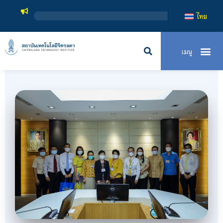
สถาบันเทคโนโล
ไทย