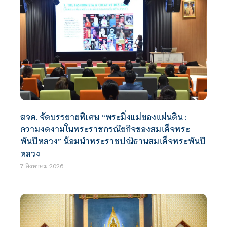
สจด. จัดบรรยายพิเศษ “พระมิ่งแม่ของแผ่นดิน :
ความงดงามในพระราชกรณียกิจของสมเด็จพระ
พันปีหลวง” น้อมนำพระราชปณิธานสมเด็จพระพันปี
หลวง
7 สิงหาคม 2026