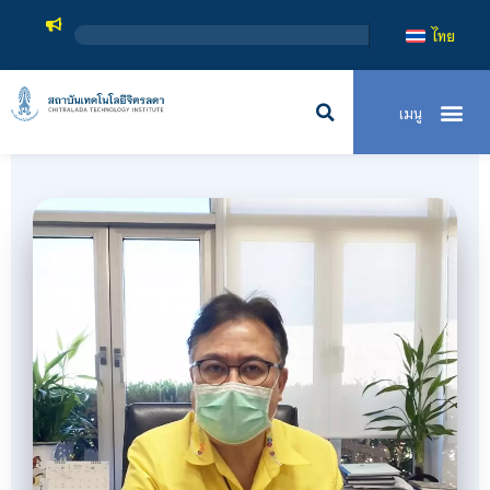
สถาบันเทคโน
ไทย