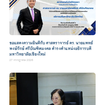
ขอแสดงความยินดีกับ ศาสตราจารย์ ดร. นายแพทย์
พงษ์รักษ์ ศรีบัณฑิตมงคล ดำรงตำแหน่งอธิการบดี
มหาวิทยาลัยเชียงใหม่
27 กรกฎาคม 2026