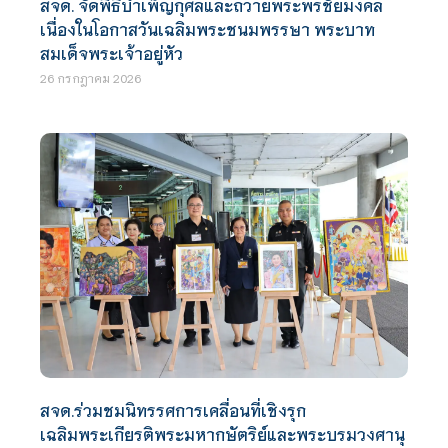
สจด. จัดพิธีบำเพ็ญกุศลและถวายพระพรชัยมงคล
เนื่องในโอกาสวันเฉลิมพระชนมพรรษา พระบาท
สมเด็จพระเจ้าอยู่หัว
26 กรกฎาคม 2026
สจด.ร่วมชมนิทรรศการเคลื่อนที่เชิงรุก
เฉลิมพระเกียรติพระมหากษัตริย์และพระบรมวงศานุ