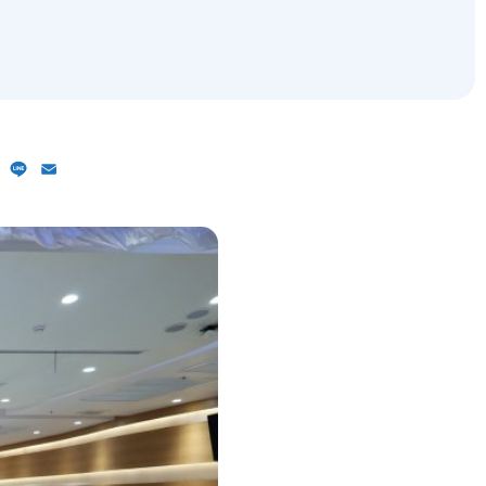
ebook
X
Line
Email