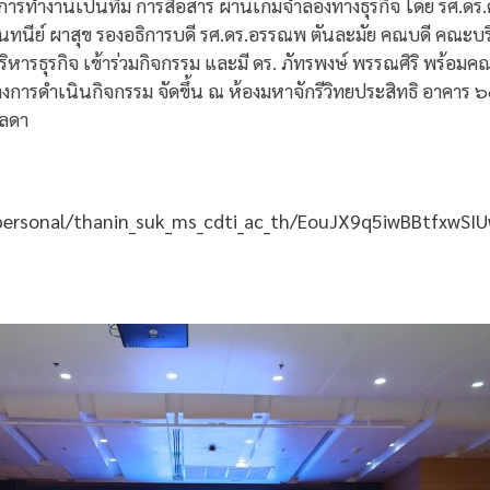
การทำงานเป็นทีม การสื่อสาร ผ่านเกมจำลองทางธุรกิจ โดย รศ.ด
ันทนีย์ ผาสุข รองอธิการบดี รศ.ดร.อรรณพ ตันละมัย คณบดี คณะบริ
ริหารธุรกิจ เข้าร่วมกิจกรรม และมี ดร. ภัทรพงษ์ พรรณศิริ พร้อ
หว่างการดำเนินกิจกรรม จัดขึ้น ณ ห้องมหาจักรีวิทยประสิทธิ อาค
รลดา
/personal/thanin_suk_ms_cdti_ac_th/EouJX9q5iwBBtfxwS