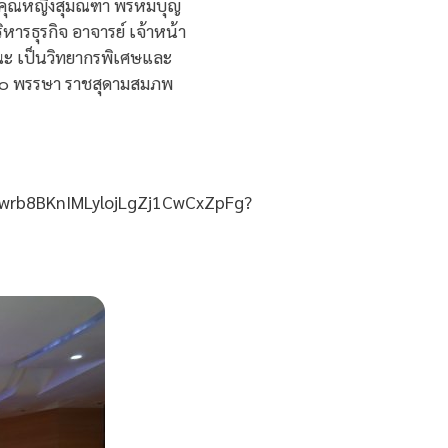
ร.คุณหญิงสุมณฑา พรหมบุญ
หารธุรกิจ อาจารย์ เจ้าหน้า
มคณะ เป็นวิทยากรพิเศษและ
าร ๖๐ พรรษา ราชสุดามสมภพ
IUwrb8BKnIMLylojLgZj1CwCxZpFg?