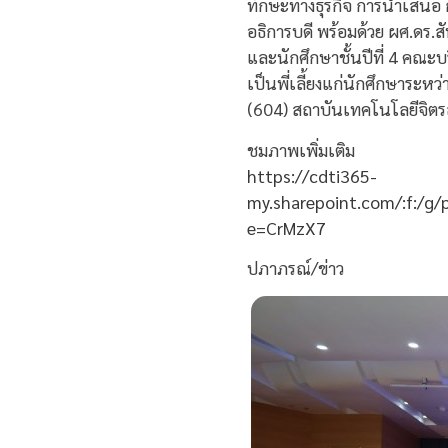
ทักษะทางธุรกิจ การนำเสนอ 
อธิการบดี พร้อมด้วย ผศ.ดร.ส
และนักศึกษาชั้นปีที่ 4 คณะบ
เป็นพี่เลี้ยงแก่นักศึกษาระ
(604) สถาบันเทคโนโลยีจิต
ชมภาพเพิ่มเติม
https://cdti365-
my.sharepoint.com/:f:/g
e=CrMzX7
ปภาภรณ์/ข่าว