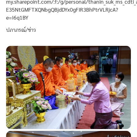
my.sharepoint.com/:f:/g/personal/thanin_suk_ms_cdti_
E35NtGMFTXQNbgQBjdDYx0gFIR3BhPtrVLRjcA?
e=I6q1BY
ปภาภรณ์/ข่าว