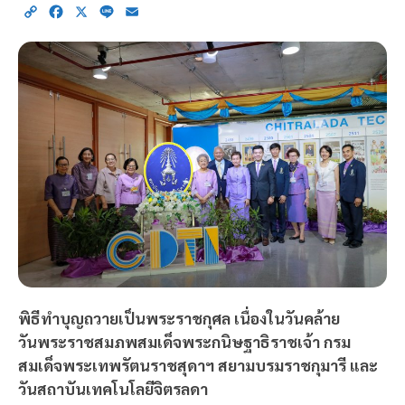
Copy
Facebook
X
Line
Email
Link
พิธีทำบุญถวายเป็นพระราชกุศล เนื่องในวันคล้าย
วันพระราชสมภพสมเด็จพระกนิษฐาธิราชเจ้า กรม
สมเด็จพระเทพรัตนราชสุดาฯ สยามบรมราชกุมารี และ
วันสถาบันเทคโนโลยีจิตรลดา