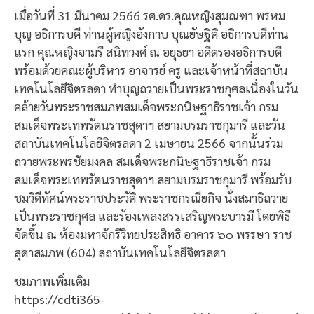
เมื่อวันที่ 31 มีนาคม 2566 รศ.ดร.คุณหญิงสุมณฑา พรหม
บุญ อธิการบดี ท่านผู้หญิงอังกาบ บุณยัษฐิติ อธิการบดีท่าน
แรก คุณหญิงจามรี สนิทวงศ์ ณ อยุธยา อดีตรองอธิการบดี
พร้อมด้วยคณะผู้บริหาร อาจารย์ ครู และเจ้าหน้าที่สถาบัน
เทคโนโลยีจิตรลดา ทำบุญถวายเป็นพระราชกุศลเนื่องในวัน
คล้ายวันพระราชสมภพสมเด็จพระกนิษฐาธิราชเจ้า กรม
สมเด็จพระเทพรัตนราชสุดาฯ สยามบรมราชกุมารี และวัน
สถาบันเทคโนโลยีจิตรลดา 2 เมษายน 2566 จากนั้นร่วม
ถวายพระพรชัยมงคล สมเด็จพระกนิษฐาธิราชเจ้า กรม
สมเด็จพระเทพรัตนราชสุดาฯ สยามบรมราชกุมารี พร้อมรับ
ชมวิดีทัศน์พระราชประวัติ พระราชกรณียกิจ นั่งสมาธิถวาย
เป็นพระราชกุศล และร้องเพลงสรรเสริญพระบารมี โดยพิธี
จัดขึ้น ณ ห้องมหาจักรีวิทยประสิทธิ อาคาร ๖๐ พรรษา ราช
สุดาสมภพ (604) สถาบันเทคโนโลยีจิตรลดา
ชมภาพเพิ่มเติม
https://cdti365-